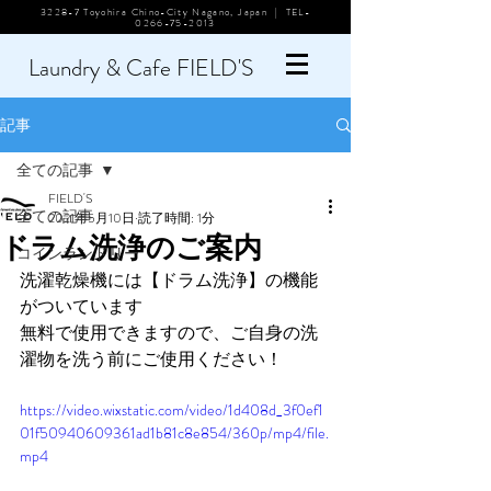
3228-7 Toyohira Chino-City Nagano, Japan | TEL-
0266-75-2013
L
aundry
& Cafe FIELD'S
記事
全ての記事
FIELD'S
全ての記事
2021年5月10日
読了時間: 1分
ドラム洗浄のご案内
コインランドリー
洗濯乾燥機には【ドラム洗浄】の機能
がついています
無料で使用できますので、ご自身の洗
濯物を洗う前にご使用ください！
https://video.wixstatic.com/video/1d408d_3f0ef1
01f50940609361ad1b81c8e854/360p/mp4/file.
mp4