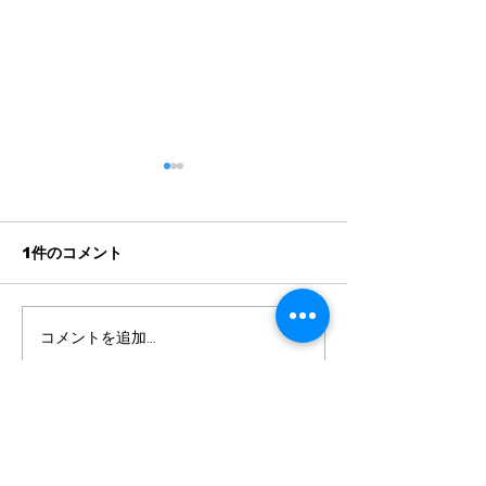
1件のコメント
1周年記念イベント
コメントを追加…
FIELD'S laun
NEWS no.1
最新順
Vadym Tretyakov
2025年7月30日